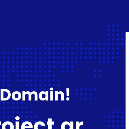
 Domain!
oject.gr