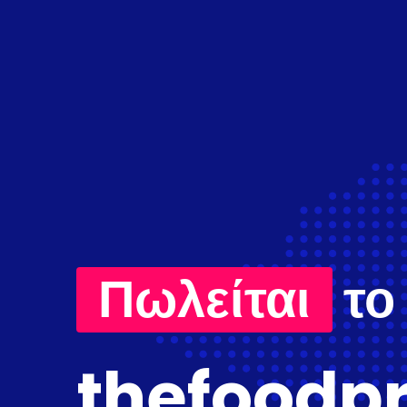
Πωλείται
το
thefoodpr