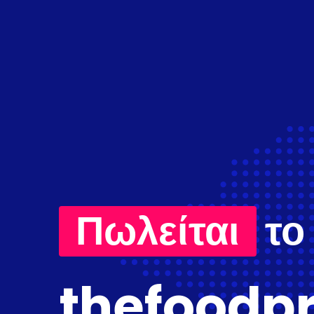
Πωλείται
το
thefoodpr