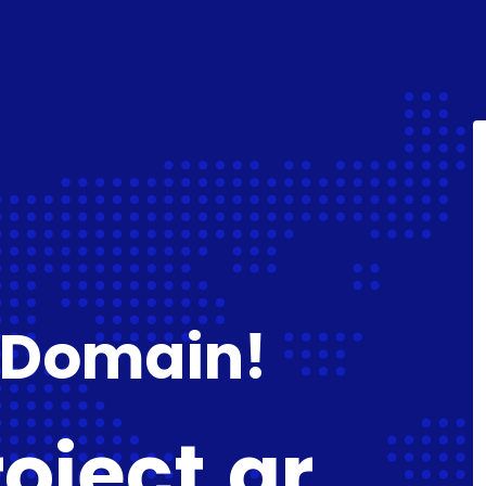
 Domain!
oject.gr